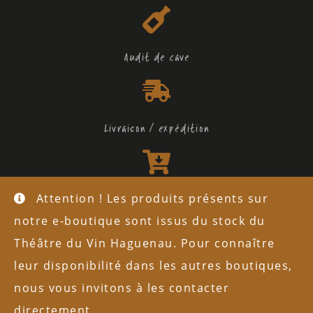
Audit de cave
Livraison / expédition
Attention ! Les produits présents sur
Click & Collect
notre e-boutique sont issus du stock du
L'abus d'alcool est dangereux pour la santé
Théâtre du Vin Haguenau. Pour connaître
leur disponibilité dans les autres boutiques,
Mentions légales
nous vous invitons à les contacter
Politique de confidentialité
directement.