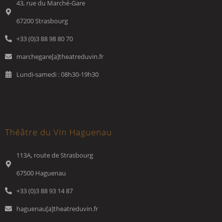
43, rue du Marché-Gare
67200 Strasbourg
+33 (0)3 88 98 80 70
marchegare[a]theatreduvin.fr
Lundi-samedi : 08h30-19h30
Théâtre du Vin Haguenau
113A, route de Strasbourg
67500 Haguenau
+33 (0)3 88 93 14 87
haguenau[a]theatreduvin.fr