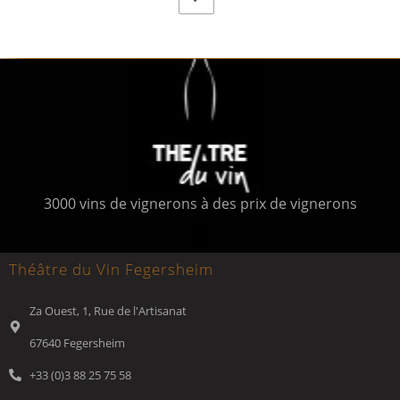
3000 vins de vignerons à des prix de vignerons
Théâtre du Vin Fegersheim
Za Ouest, 1, Rue de l'Artisanat
67640 Fegersheim
+33 (0)3 88 25 75 58