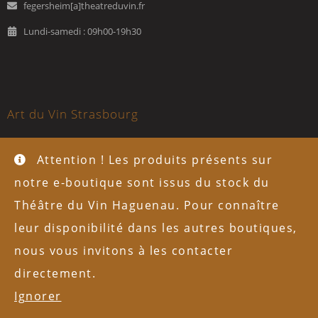
fegersheim[a]theatreduvin.fr
Lundi-samedi : 09h00-19h30
Art du Vin Strasbourg
16, rue d'Austerlitz
Attention ! Les produits présents sur
67000 Strasbourg
notre e-boutique sont issus du stock du
+33 (0)3 88 35 12 28
Théâtre du Vin Haguenau. Pour connaître
austerlitz[a]theatreduvin.fr
leur disponibilité dans les autres boutiques,
nous vous invitons à les contacter
Lundi 10h00-13h00/14h00-19h30; mardi-samedi 09h00-19h30
directement.
Théâtre du Vin Strasbourg
Ignorer
43, rue du Marché-Gare