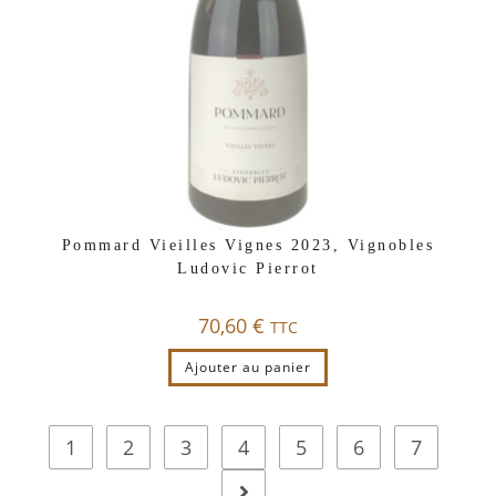
Pommard Vieilles Vignes 2023, Vignobles
Ludovic Pierrot
70,60
€
TTC
Ajouter au panier
1
2
3
4
5
6
7