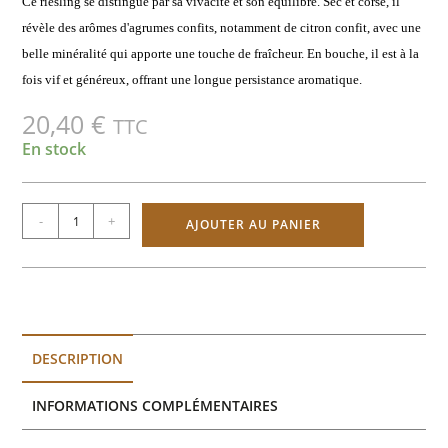
Ce riesling se distingue par sa vivacité et son équilibre. Sec et corsé, il
révèle des arômes d'agrumes confits, notamment de citron confit, avec une
belle minéralité qui apporte une touche de fraîcheur. En bouche, il est à la
fois vif et généreux, offrant une longue persistance aromatique.
20,40
€
TTC
En stock
-
+
AJOUTER AU PANIER
DESCRIPTION
INFORMATIONS COMPLÉMENTAIRES