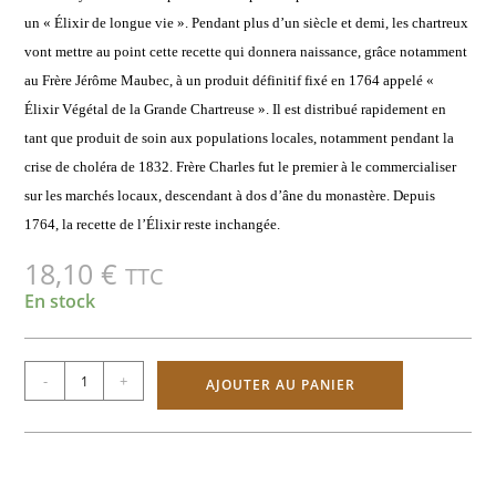
un « Élixir de longue vie ». Pendant plus d’un siècle et demi, les chartreux
vont mettre au point cette recette qui donnera naissance, grâce notamment
au Frère Jérôme Maubec, à un produit définitif fixé en 1764 appelé «
Élixir Végétal de la Grande Chartreuse ». Il est distribué rapidement en
tant que produit de soin aux populations locales, notamment pendant la
crise de choléra de 1832. Frère Charles fut le premier à le commercialiser
sur les marchés locaux, descendant à dos d’âne du monastère. Depuis
1764, la recette de l’Élixir reste inchangée.
18,10
€
TTC
En stock
-
+
AJOUTER AU PANIER