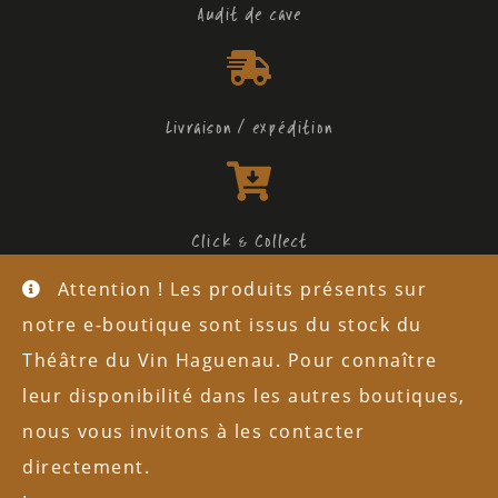
Audit de cave
Livraison / expédition
Click & Collect
Attention ! Les produits présents sur
L'abus d'alcool est dangereux pour la santé
notre e-boutique sont issus du stock du
Mentions légales
Théâtre du Vin Haguenau. Pour connaître
leur disponibilité dans les autres boutiques,
Politique de confidentialité
nous vous invitons à les contacter
Copyright © 2026 Théâtre du Vin
directement.