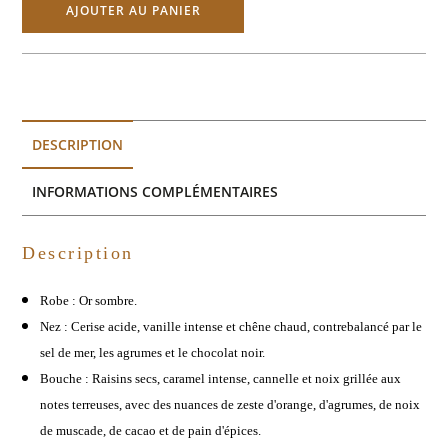
AJOUTER AU PANIER
DESCRIPTION
INFORMATIONS COMPLÉMENTAIRES
Description
Robe : Or sombre.
Nez : Cerise acide, vanille intense et chêne chaud, contrebalancé par le
sel de mer, les agrumes et le chocolat noir.
Bouche : Raisins secs, caramel intense, cannelle et noix grillée aux
notes terreuses, avec des nuances de zeste d'orange, d'agrumes, de noix
de muscade, de cacao et de pain d'épices.