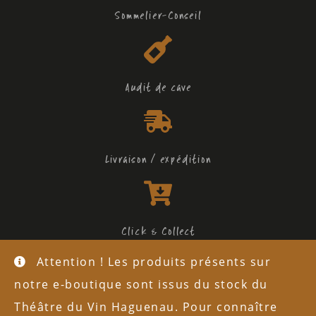
Sommelier-Conseil
Audit de cave
Livraison / expédition
Click & Collect
Attention ! Les produits présents sur
L'abus d'alcool est dangereux pour la santé
notre e-boutique sont issus du stock du
Mentions légales
Théâtre du Vin Haguenau. Pour connaître