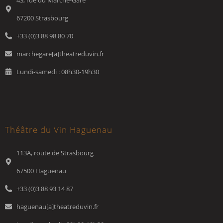
67200 Strasbourg
+33 (0)3 88 98 80 70
marchegare[a]theatreduvin.fr
Lundi-samedi : 08h30-19h30
Théâtre du Vin Haguenau
113A, route de Strasbourg
67500 Haguenau
+33 (0)3 88 93 14 87
haguenau[a]theatreduvin.fr