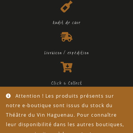
Audit de cave
Livraison / expédition
Click & Collect
Attention ! Les produits présents sur
L'abus d'alcool est dangereux pour la santé
notre e-boutique sont issus du stock du
Mentions légales
Théâtre du Vin Haguenau. Pour connaître
leur disponibilité dans les autres boutiques,
Politique de confidentialité