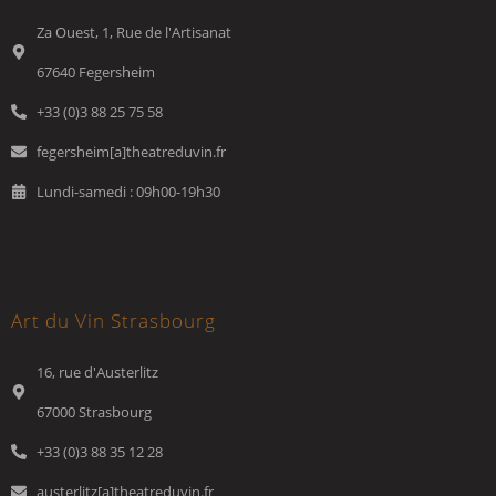
Za Ouest, 1, Rue de l'Artisanat
67640 Fegersheim
+33 (0)3 88 25 75 58
fegersheim[a]theatreduvin.fr
Lundi-samedi : 09h00-19h30
Art du Vin Strasbourg
16, rue d'Austerlitz
67000 Strasbourg
+33 (0)3 88 35 12 28
austerlitz[a]theatreduvin.fr