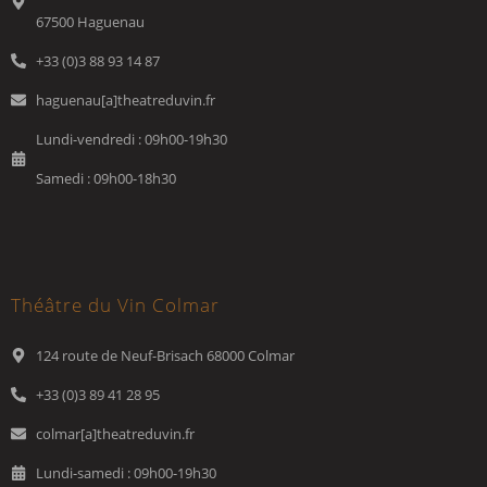
67500 Haguenau
+33 (0)3 88 93 14 87
haguenau[a]theatreduvin.fr
Lundi-vendredi : 09h00-19h30
Samedi : 09h00-18h30
Théâtre du Vin Colmar
124 route de Neuf-Brisach 68000 Colmar
+33 (0)3 89 41 28 95
colmar[a]theatreduvin.fr
Lundi-samedi : 09h00-19h30