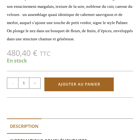
son enracinement margalais, texture de la soie, noblesse du cuir, caresse du
velours : un assemblage quasi identique de cabernet sauvignon et de
merlot, auquel s’ajoute une touche de petit verdot, signe le style Palmer.
On plonge le nez dans un bouquet de fleurs, de fruits, d’épices, enveloppés
dans une structure charnue et généreuse.
480,40
€
TTC
En stock
-
+
AJOUTER AU PANIER
DESCRIPTION