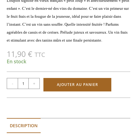
Loupiot signifie en vieux français « petit loup » et affectueusement « petit
enfant ». C’est le dernier-né des vins du domaine. C’est un vin primeur sur
le fruit frais et la fougue de la jeunesse, idéal pour se faire plaisir dans
l’instant. C’est un vin sans souffre. Quelle intensité fruitée ! Parfums
agréables de cassis et de cerises. Prélude juteux et savoureux. Un vin frais
et stimulant avec des tanins mûrs et une finale persistante.
11,90
€
TTC
En stock
-
+
AJOUTER AU PANIER
DESCRIPTION