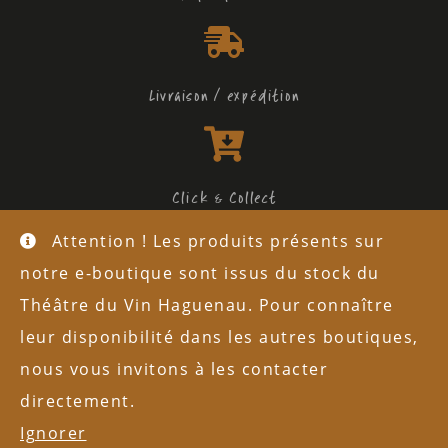
Livraison / expédition
Click & Collect
Attention ! Les produits présents sur
L'abus d'alcool est dangereux pour la santé
notre e-boutique sont issus du stock du
Mentions légales
Théâtre du Vin Haguenau. Pour connaître
leur disponibilité dans les autres boutiques,
Politique de confidentialité
nous vous invitons à les contacter
Copyright © 2026 Théâtre du Vin
directement.
Ignorer