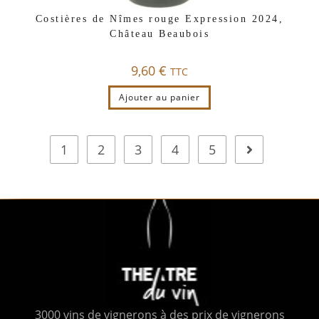
Costières de Nîmes rouge Expression 2024,
Château Beaubois
9,60
€
TTC
Ajouter au panier
1
2
3
4
5
3000 vins de vignerons à des prix de vignerons