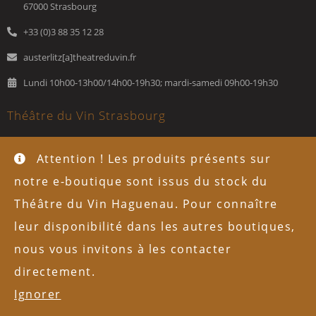
67000 Strasbourg
+33 (0)3 88 35 12 28
austerlitz[a]theatreduvin.fr
Lundi 10h00-13h00/14h00-19h30; mardi-samedi 09h00-19h30
Théâtre du Vin Strasbourg
43, rue du Marché-Gare
Attention ! Les produits présents sur
67200 Strasbourg
notre e-boutique sont issus du stock du
+33 (0)3 88 98 80 70
Théâtre du Vin Haguenau. Pour connaître
marchegare[a]theatreduvin.fr
leur disponibilité dans les autres boutiques,
nous vous invitons à les contacter
Lundi-samedi : 08h30-19h30
directement.
Ignorer