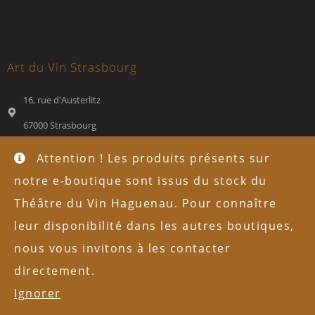
Art du Vin Strasbourg
16, rue d'Austerlitz
67000 Strasbourg
+33 (0)3 88 35 12 28
Attention ! Les produits présents sur
austerlitz[a]theatreduvin.fr
notre e-boutique sont issus du stock du
Lundi 10h00-13h00/14h00-19h30; mardi-samedi 09h00-19h30
Théâtre du Vin Haguenau. Pour connaître
leur disponibilité dans les autres boutiques,
Théâtre du Vin Strasbourg
nous vous invitons à les contacter
43, rue du Marché-Gare
directement.
67200 Strasbourg
Ignorer