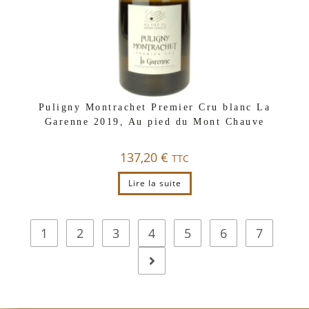
Puligny Montrachet Premier Cru blanc La
Garenne 2019, Au pied du Mont Chauve
137,20
€
TTC
Lire la suite
1
2
3
4
5
6
7